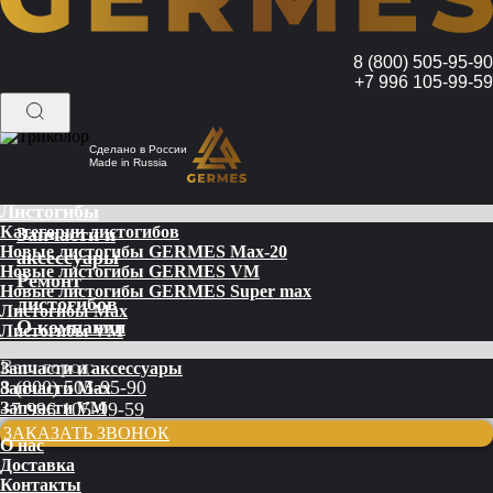
8 (800) 505-95-90
+7 996 105-99-59
Сделано в России
Made in Russia
Листогибы
Категории листогибов
Запчасти и
Новые листогибы GERMES Max-20
аксессуары
Новые листогибы GERMES VM
Ремонт
Новые листогибы GERMES Super max
листогибов
Листогибы Max
О компании
Листогибы VM
Ваш город:
Запчасти и аксессуары
8 (800) 505-95-90
Запчасти Max
Запчасти VM
+7 996 105-99-59
ЗАКАЗАТЬ ЗВОНОК
О нас
Доставка
Контакты