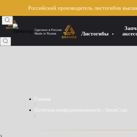
Российский производитель листогибов высше
Запч
Сделано в России
Листогибы
аксе
Made in Russia
Главная
/
Политика конфиденциальности - ПромСтан
/
}