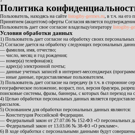
Политика конфиденциальност
Пользователь, находясь на сайте
listogiby-germes.ru
, в т.ч. на е
Принятием (акцептом) оферты Согласия является подтверждение
Пользователь дает свое согласие владельцу/оператору
listogiby-g
Условия обработки данных
1) Пользователь дает согласие на обработку своих персональных
2) Согласие дается на обработку следующих персональных данн
— фамилия, имя, отчество;
— число, месяц и год рождения;
— номер(а) телефона(ов);
— адрес(а) электронной почты;
— данные учетных записей в интернет-мессенджерах (программ
— иные данные, предоставляемые пользователем.
3) Пользователь дает согласие на передачу (в т.ч. в сторонние с
географическое положение, возраст, пол, версия браузера, раз
поисковые системы, фразы, баннеры, с которых был переход на 
4) Целью обработки персональных данных является предоставлен
рассылок.
5) Основанием для обработки персональных данных являются:
— Конституция Российской Федерации.
— Федеральный закон от 27.07.06 № 152-ФЗ «О персональных д
— Федеральный закон от 13.03.06 № 38-ФЗ «О рекламе».
6) В ходе обработки с персональными данными будут совершены 