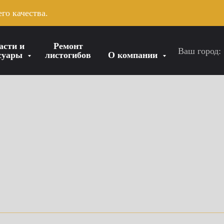
го качества.
асти и
Ремонт
Ваш город:
ссуары
листогибов
О компании