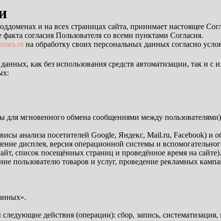
и
го поддоменах и на всех страницах сайта, принимает настоящее С
 факта согласия Пользователя со всеми пунктами Согласия.
ermes.ru
на обработку своих персональных данных согласно усло
 данных, как без использования средств автоматизации, так и с 
ых:
ы для мгновенного обмена сообщениями между пользователями)
ервисы анализа посетителей Google, Яндекс, Mail.ru, Facebook) и
решение дисплея, версия операционной системы и вспомогательно
сайт, список посещённых страниц и проведённое время на сайте)
ие пользователю товаров и услуг, проведение рекламных кампан
анных».
следующие действия (операции): сбор, запись, систематизация, 