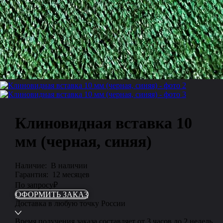
Клиновидная вставка 10
мм (черная, синяя)
Наличие:
В наличии
Гарантия:
12 месяцев
По запросу
₽
ОФОРМИТЬ ЗАКАЗ
Доставка
в любую точку России
Время получения заказа составляет
от 3 часов
до 2 недель.