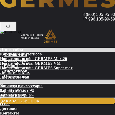
8 (800) 505-95-90
+7 996 105-99-59
Сделано в России
Made in Russia
Листогибы
Категории листогибов
Запчасти и
Новые листогибы GERMES Max-20
аксессуары
Новые листогибы GERMES VM
Ремонт
Новые листогибы GERMES Super max
листогибов
Листогибы Max
О компании
Листогибы VM
Ваш город:
Запчасти и аксессуары
8 (800) 505-95-90
Запчасти Max
Запчасти VM
+7 996 105-99-59
ЗАКАЗАТЬ ЗВОНОК
О нас
Доставка
Контакты