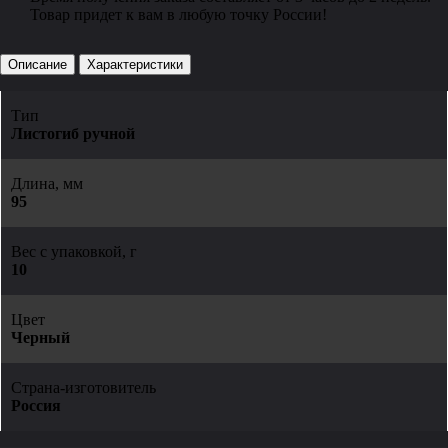
Товар придет к вам в любую точку России!
Описание
Характеристики
Тип
Листогиб ручной
Длина, мм
95
Вес с упаковкой, г
10
Цвет
Черный
Страна-изготовитель
Россия