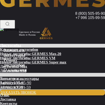
8 (800) 505-95-90
+7 996 105-99-59
Сделано в России
Made in Russia
Листогибы
Категории листогибов
Запчасти и
Новые листогибы GERMES Max-20
аксессуары
Новые листогибы GERMES VM
Ремонт
Новые листогибы GERMES Super max
листогибов
Листогибы Max
О компании
Листогибы VM
Ваш город:
Запчасти и аксессуары
8 (800) 505-95-90
Запчасти Max
Запчасти VM
+7 996 105-99-59
ЗАКАЗАТЬ ЗВОНОК
О нас
Доставка
Контакты