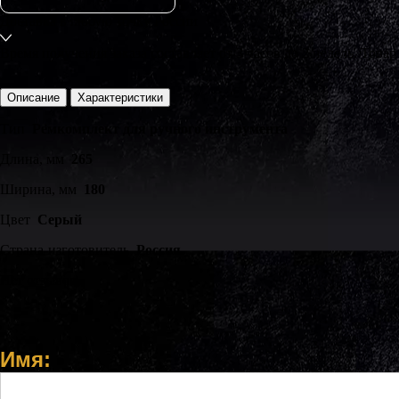
Доставка
в любую точку России
Время получения заказа составляет
от 3 часов
до 2 недель. Товар
Описание
Характеристики
Тип
Ремкомплект для ручного инструмента
Длина, мм
265
Ширина, мм
180
Цвет
Серый
Страна-изготовитель
Россия
Нет отзывов
Имя: