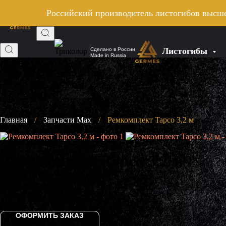
Российский производитель листогибов высше
Листогибы
Сделано в России
Made in Russia
Главная
/
Запчасти Max
/
Ремкомплект Tapco 3,2 м
Ремкомплект Tapco 3,2 м
Наличие:
В наличии
Гарантия:
12 месяцев
19,845
₽
ОФОРМИТЬ ЗАКАЗ