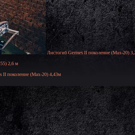
Листогиб Germes II поколение (Max-20) 3,
5) 2,6 м
 II поколение (Max-20) 4,43м