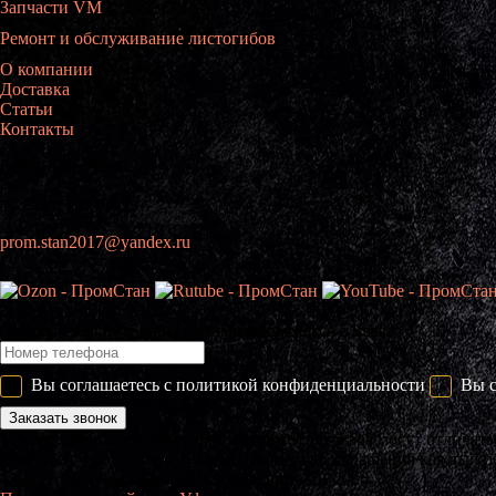
Запчасти VM
Ремонт и обслуживание листогибов
О компании
Доставка
Статьи
Контакты
8 (800) 505-95-90
+7 (996) 105-99-59
prom.stan2017@yandex.ru
Заказать звонок
Оставьте заявку и наш специалист свяжется с Вами
Вы соглашаетесь с
политикой конфиденциальности
Вы с
Заказать звонок
Технические характеристики и стоимость товара могут отличать
конфиденциальности и пользовательского соглашения каждый раз
© Все права защищены ИП Хайруллин Т.Р. 2026