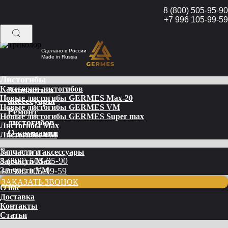
8 (800) 505-95-90
+7 996 105-99-59
Сделано в России
Made in Russia
Листогибы
Категории листогибов
Запчасти и
Новые листогибы GERMES Max-20
аксессуары
Новые листогибы GERMES VM
Ремонт
Новые листогибы GERMES Super max
листогибов
Листогибы Max
О компании
Листогибы VM
Ваш город:
Запчасти и аксессуары
8 (800) 505-95-90
Запчасти Max
Запчасти VM
+7 996 105-99-59
ЗАКАЗАТЬ ЗВОНОК
О нас
Доставка
Контакты
Статьи