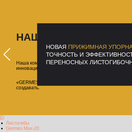
НАШИ ПАТЕНТЫ
НОВАЯ
ПРИЖИМНАЯ УПОРНА
ТОЧНОСТЬ И ЭФФЕКТИВНОСТ
ПЕРЕНОСНЫХ ЛИСТОГИБОЧН
Наша компания «GERMES» известна не только свои
инновационными идеями.
«GERMES» является примером того, как успешное п
создавать.
Листогибы
Germes Max-20