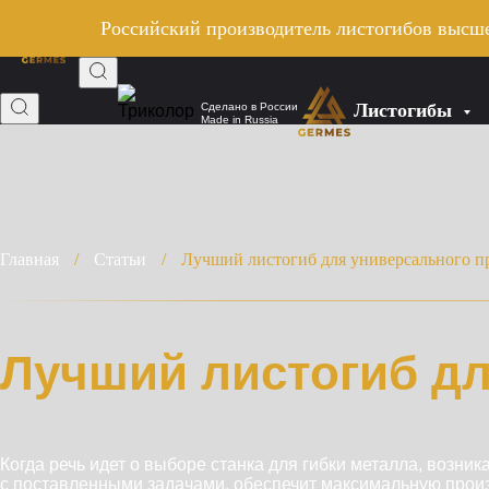
Российский производитель листогибов высше
Листогибы
Сделано в России
Made in Russia
Главная
/
Статьи
/
Лучший листогиб для универсального 
Лучший листогиб д
Когда речь идет о выборе станка для гибки металла, возник
с поставленными задачами, обеспечит максимальную произ