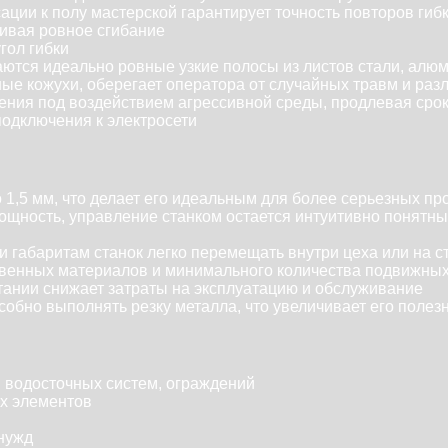
ции к полу мастерской гарантирует точность повторов гиб
чивая ровное сгибание
гол гибки
ются идеально ровные узкие полосы из листов стали, алюм
ые кожухи, оберегает оператора от случайных травм и раз
ния под воздействием агрессивной среды, продлевая срок
подключения к электросети
1,5 мм, что делает его идеальным для более серьезных пр
ощность, управление станком остается интуитивно понятным
и габаритам станок легко перемещать внутри цеха или на 
ственных материалов и минимального количества подвижных
тании снижает затраты на эксплуатацию и обслуживание
обно выполнять резку металла, что увеличивает его полез
 водосточных систем, ограждений
ых элементов
нужд