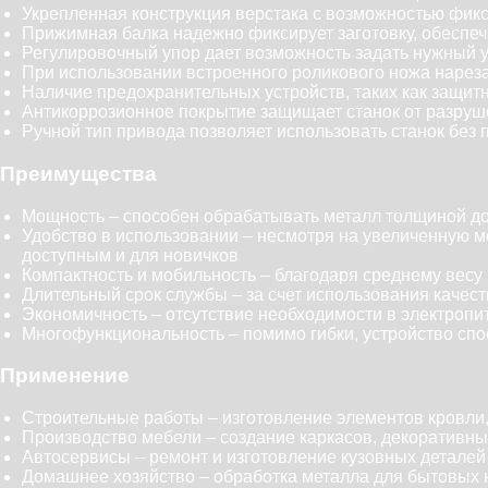
Укрепленная конструкция верстака с возможностью фикса
Прижимная балка надежно фиксирует заготовку, обеспе
Регулировочный упор дает возможность задать нужный у
При использовании встроенного роликового ножа нареза
Наличие предохранительных устройств, таких как защитн
Антикоррозионное покрытие защищает станок от разруше
Ручной тип привода позволяет использовать станок без 
Преимущества
Мощность – способен обрабатывать металл толщиной до 
Удобство в использовании – несмотря на увеличенную м
доступным и для новичков
Компактность и мобильность – благодаря среднему весу 
Длительный срок службы – за счет использования каче
Экономичность – отсутствие необходимости в электропи
Многофункциональность – помимо гибки, устройство спос
Применение
Строительные работы – изготовление элементов кровли,
Производство мебели – создание каркасов, декоративн
Автосервисы – ремонт и изготовление кузовных деталей
Домашнее хозяйство – обработка металла для бытовых 