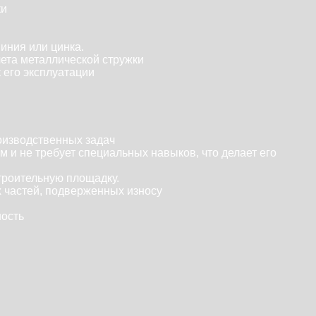
ки
иния или цинка.
лета металлической стружки
 его эксплуатации
оизводственных задач
 и не требует специальных навыков, что делает его
строительную площадку.
 частей, подверженных износу
ность