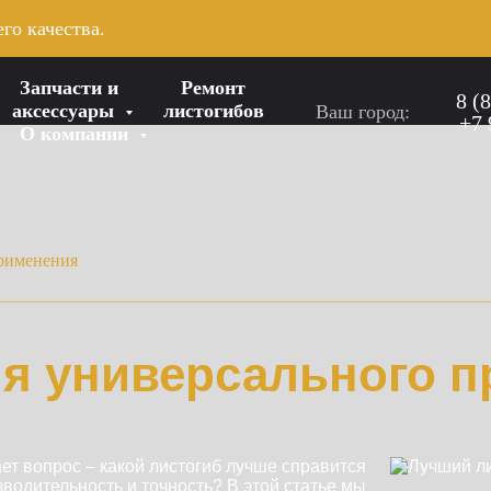
го качества.
Запчасти и
Ремонт
8 (
аксессуары
листогибов
Ваш город:
+7 
О компании
применения
ля универсального 
ает вопрос – какой листогиб лучше справится
водительность и точность? В этой статье мы