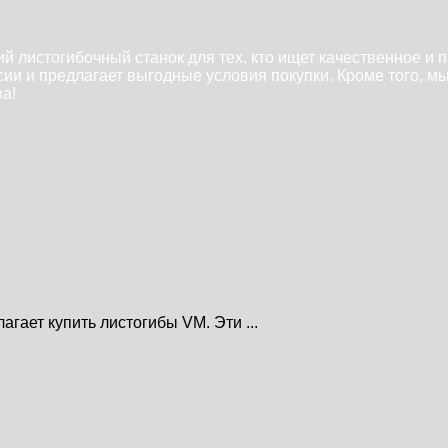
й листогибочный станок для тех, кто ищет качественное и
ии и предлагает выгодные условия покупки. Кроме того, м
а!
гает купить листогибы VM. Эти ...